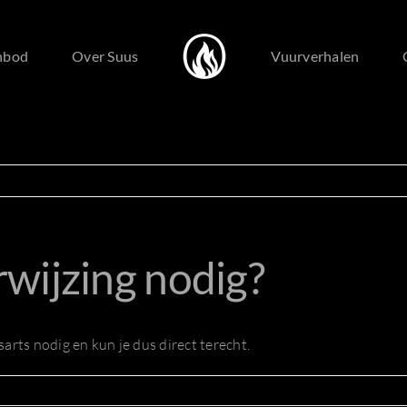
nbod
Over Suus
Vuurverhalen
wijzing nodig?
sarts nodig en kun je dus direct terecht.