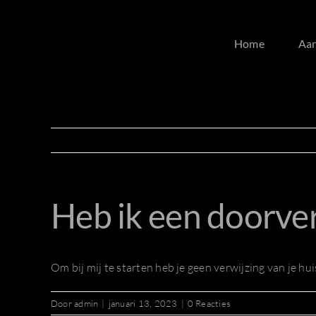
Ga
naar
Home
Aa
inhoud
Heb ik een doorver
Om bij mij te starten heb je geen verwijzing van je hui
Door
admin
|
januari 13, 2023
|
0 Reacties