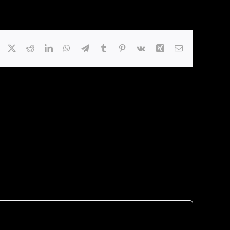
Facebook
X
Reddit
LinkedIn
WhatsApp
Telegram
Tumblr
Pinterest
Vk
Xing
E-
mail