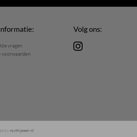
nformatie:
Volg ons:
lde vragen
 voorwaarden
red by
roythijssen.nl