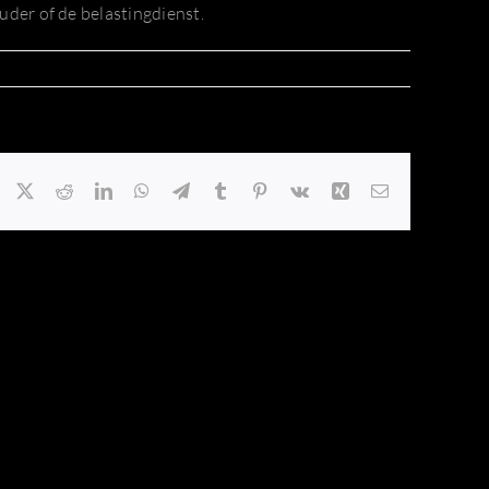
uder of de belastingdienst.
Facebook
X
Reddit
LinkedIn
WhatsApp
Telegram
Tumblr
Pinterest
Vk
Xing
E-
mail