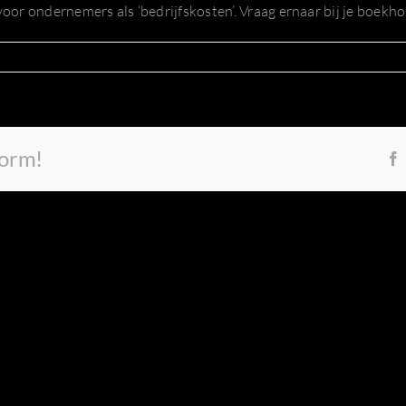
voor ondernemers als ‘bedrijfskosten’. Vraag ernaar bij je boekho
form!