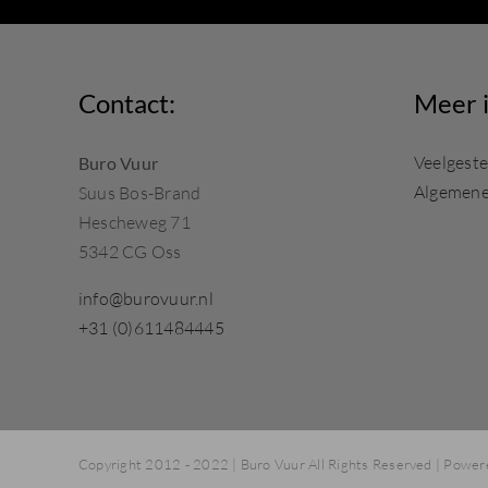
Contact:
Meer i
Veelgeste
Buro Vuur
Algemene
Suus Bos-Brand
Hescheweg 71
5342 CG Oss
info@burovuur.nl
+31 (0)611484445
Copyright 2012 - 2022 | Buro Vuur All Rights Reserved | Powe