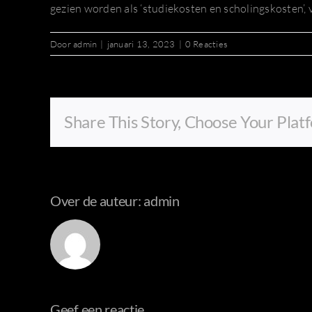
gezien worden als ‘studiekosten en scholingskosten’, 
Door
admin
|
januari 13, 2023
|
0 Reacties
Share This Story, Choose Your Plat
Over de auteur:
admin
Geef een reactie