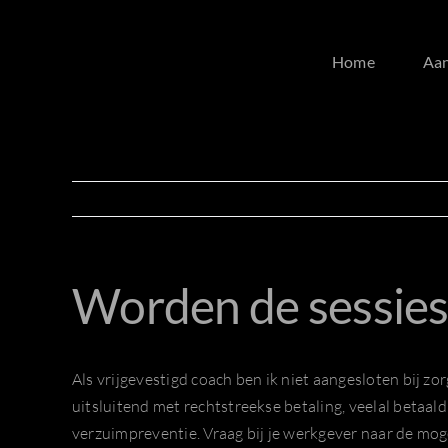
Ga
naar
Home
Aa
inhoud
Worden de sessies
Als vrijgevestigd coach ben ik niet aangesloten bij z
uitsluitend met rechtstreekse betaling, veelal betaal
verzuimpreventie. Vraag bij je werkgever naar de moge